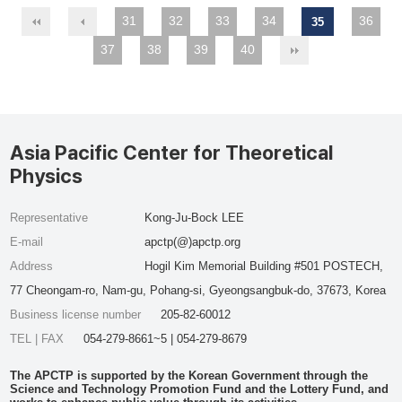
31
32
33
34
36
35
37
38
39
40
Asia Pacific Center for Theoretical
Physics
Representative
Kong-Ju-Bock LEE
E-mail
apctp(@)apctp.org
Address
Hogil Kim Memorial Building #501 POSTECH,
77 Cheongam-ro, Nam-gu, Pohang-si, Gyeongsangbuk-do, 37673, Korea
Business license number
205-82-60012
TEL | FAX
054-279-8661~5 | 054-279-8679
The APCTP is supported by the Korean Government through the
Science and Technology Promotion Fund and the Lottery Fund, and