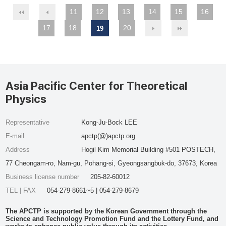
11
12
13
14
15
16
17
18
20
19
Asia Pacific Center for Theoretical
Physics
Representative
Kong-Ju-Bock LEE
E-mail
apctp(@)apctp.org
Address
Hogil Kim Memorial Building #501 POSTECH,
77 Cheongam-ro, Nam-gu, Pohang-si, Gyeongsangbuk-do, 37673, Korea
Business license number
205-82-60012
TEL | FAX
054-279-8661~5 | 054-279-8679
The APCTP is supported by the Korean Government through the
Science and Technology Promotion Fund and the Lottery Fund, and