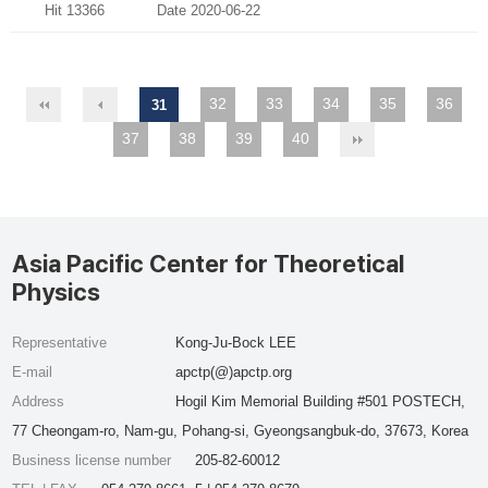
Hit 13366
Date 2020-06-22
32
33
34
35
36
31
37
38
39
40
Asia Pacific Center for Theoretical
Physics
Representative
Kong-Ju-Bock LEE
E-mail
apctp(@)apctp.org
Address
Hogil Kim Memorial Building #501 POSTECH,
77 Cheongam-ro, Nam-gu, Pohang-si, Gyeongsangbuk-do, 37673, Korea
Business license number
205-82-60012