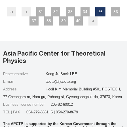
31
32
33
34
36
35
37
38
39
40
Asia Pacific Center for Theoretical
Physics
Representative
Kong-Ju-Bock LEE
E-mail
apctp(@)apctp.org
Address
Hogil Kim Memorial Building #501 POSTECH,
77 Cheongam-ro, Nam-gu, Pohang-si, Gyeongsangbuk-do, 37673, Korea
Business license number
205-82-60012
TEL | FAX
054-279-8661~5 | 054-279-8679
The APCTP is supported by the Korean Government through the