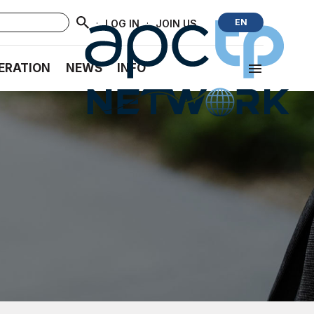
·
·
EN
LOG IN
JOIN US
ERATION
NEWS
INFO