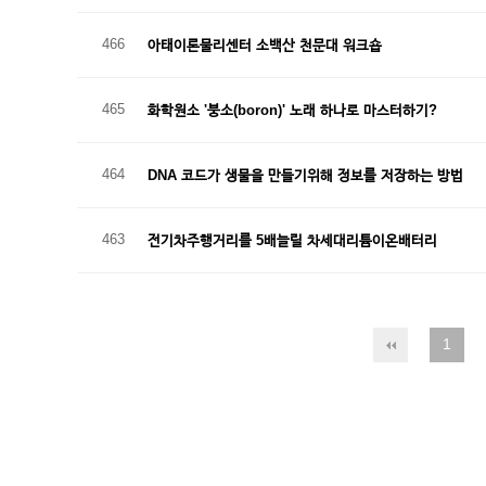
466
아태이론물리센터 소백산 천문대 워크숍
465
화학원소 '붕소(boron)' 노래 하나로 마스터하기?
464
DNA 코드가 생물을 만들기위해 정보를 저장하는 방법
463
전기차주행거리를 5배늘릴 차세대리튬이온배터리
1
다음