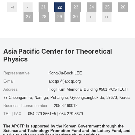
21
23
24
25
26
22
27
28
29
30
Asia Pacific Center for Theoretical
Physics
Representative
Kong-Ju-Bock LEE
E-mail
apctp(@)apctp.org
Address
Hogil Kim Memorial Building #501 POSTECH,
77 Cheongam-ro, Nam-gu, Pohang-si, Gyeongsangbuk-do, 37673, Korea
Business license number
205-82-60012
TEL | FAX
054-279-8661~5 | 054-279-8679
The APCTP is supported by the Korean Government through the
Science and Technology Promotion Fund and the Lottery Fund, and