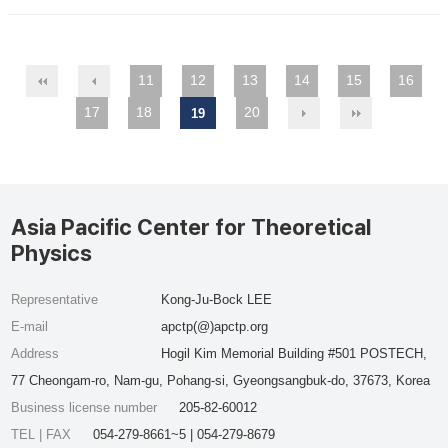
11
12
13
14
15
16
17
18
20
19
Asia Pacific Center for Theoretical
Physics
Representative
Kong-Ju-Bock LEE
E-mail
apctp(@)apctp.org
Address
Hogil Kim Memorial Building #501 POSTECH,
77 Cheongam-ro, Nam-gu, Pohang-si, Gyeongsangbuk-do, 37673, Korea
Business license number
205-82-60012
TEL | FAX
054-279-8661~5 | 054-279-8679