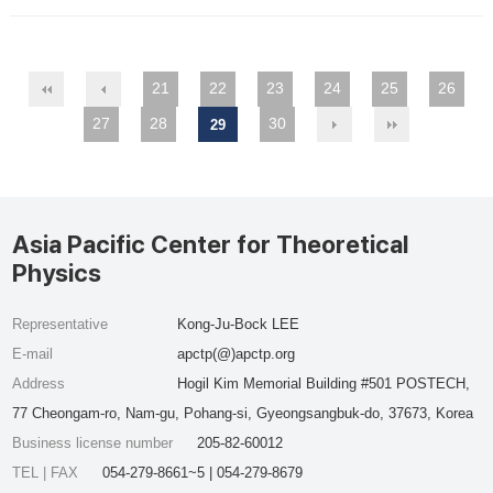
21
22
23
24
25
26
27
28
30
29
Asia Pacific Center for Theoretical
Physics
Representative
Kong-Ju-Bock LEE
E-mail
apctp(@)apctp.org
Address
Hogil Kim Memorial Building #501 POSTECH,
77 Cheongam-ro, Nam-gu, Pohang-si, Gyeongsangbuk-do, 37673, Korea
Business license number
205-82-60012
TEL | FAX
054-279-8661~5 | 054-279-8679