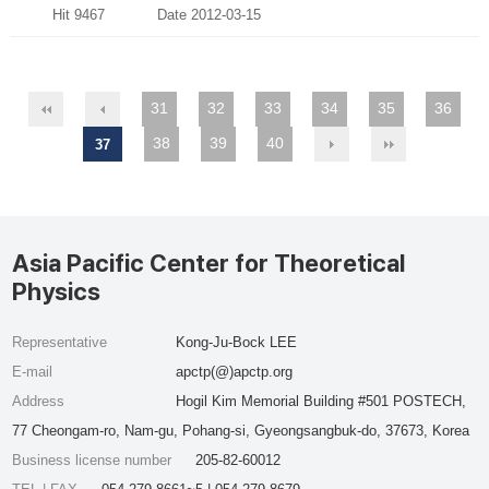
Hit 9467
Date 2012-03-15
31
32
33
34
35
36
38
39
40
37
Asia Pacific Center for Theoretical
Physics
Representative
Kong-Ju-Bock LEE
E-mail
apctp(@)apctp.org
Address
Hogil Kim Memorial Building #501 POSTECH,
77 Cheongam-ro, Nam-gu, Pohang-si, Gyeongsangbuk-do, 37673, Korea
Business license number
205-82-60012