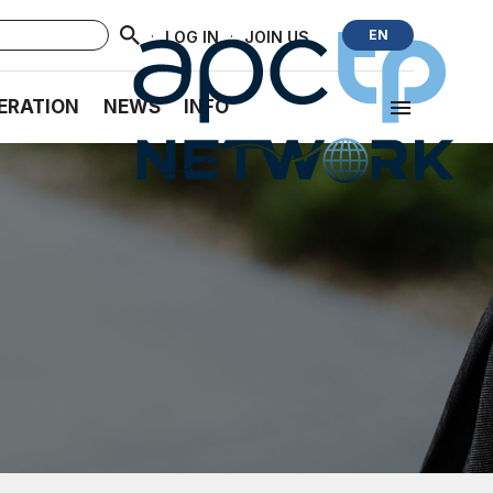
·
·
EN
LOG IN
JOIN US
ERATION
NEWS
INFO