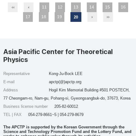
11
12
13
14
15
16
17
18
19
20
Asia Pacific Center for Theoretical
Physics
Representative
Kong-Ju-Bock LEE
E-mail
apctp(@)apctp.org
Address
Hogil Kim Memorial Building #501 POSTECH,
77 Cheongam-ro, Nam-gu, Pohang-si, Gyeongsangbuk-do, 37673, Korea
Business license number
205-82-60012
TEL | FAX
054-279-8661~5 | 054-279-8679
The APCTP is supported by the Korean Government through the
Science and Technology Promotion Fund and the Lottery Fund, and