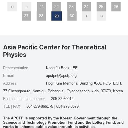
21
22
23
24
25
26
27
28
30
29
Asia Pacific Center for Theoretical
Physics
Representative
Kong-Ju-Bock LEE
E-mail
apctp(@)apctp.org
Address
Hogil Kim Memorial Building #501 POSTECH,
77 Cheongam-ro, Nam-gu, Pohang-si, Gyeongsangbuk-do, 37673, Korea
Business license number
205-82-60012
TEL | FAX
054-279-8661~5 | 054-279-8679
The APCTP is supported by the Korean Government through the
Science and Technology Promotion Fund and the Lottery Fund, and
works to enhance public value through its activities.