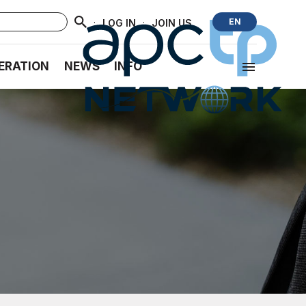
·
·
EN
LOG IN
JOIN US
ERATION
NEWS
INFO