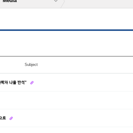
Media
Subject
과학자 나올 반석”
항으로