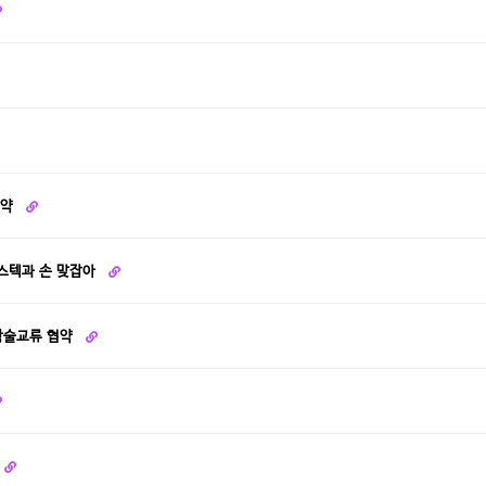
협약
포스텍과 손 맞잡아
학술교류 협약