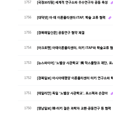
1757
[국정브리핑] 세계적 연구소와 우수연구자 공동 육성
1756
[대덕넷] 아·태 이론물리센터-ITAP, 학술 교류 협력
1755
[경북매일신문] 공동연구 협약 체결
1754
[아크로팬] 아태이론물리센터, 터키 ITAP와 학술교류 
1753
[뉴스와이어] ‘노벨상 사관학교’ 獨 막스플랑크 재단, 
1752
[경북일보] 아시아태평양 이론물리센터 터키 연구소와 
1751
[데일리안] 독일 ‘노벨상 사관학교’, 포스텍과 손잡아
1750
[영남일보] 韓-터키 젊은 과학자 교환·공동연구 등 협력