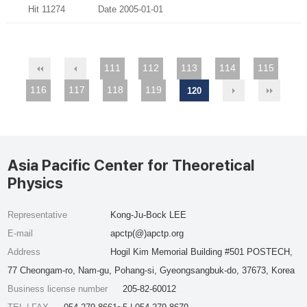
Hit 11274
Date 2005-01-01
111
112
113
114
115
116
117
118
119
120
Asia Pacific Center for Theoretical
Physics
Representative
Kong-Ju-Bock LEE
E-mail
apctp(@)apctp.org
Address
Hogil Kim Memorial Building #501 POSTECH,
77 Cheongam-ro, Nam-gu, Pohang-si, Gyeongsangbuk-do, 37673, Korea
Business license number
205-82-60012