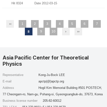
Hit 8324
Date 2012-03-15
1
2
3
4
5
6
7
9
10
8
Asia Pacific Center for Theoretical
Physics
Representative
Kong-Ju-Bock LEE
E-mail
apctp(@)apctp.org
Address
Hogil Kim Memorial Building #501 POSTECH,
77 Cheongam-ro, Nam-gu, Pohang-si, Gyeongsangbuk-do, 37673, Korea
Business license number
205-82-60012