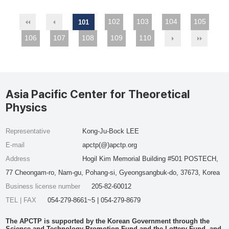
102
103
104
105
101
106
107
108
109
110
Asia Pacific Center for Theoretical
Physics
Representative
Kong-Ju-Bock LEE
E-mail
apctp(@)apctp.org
Address
Hogil Kim Memorial Building #501 POSTECH,
77 Cheongam-ro, Nam-gu, Pohang-si, Gyeongsangbuk-do, 37673, Korea
Business license number
205-82-60012
TEL | FAX
054-279-8661~5 | 054-279-8679
The APCTP is supported by the Korean Government through the
Science and Technology Promotion Fund and the Lottery Fund, and