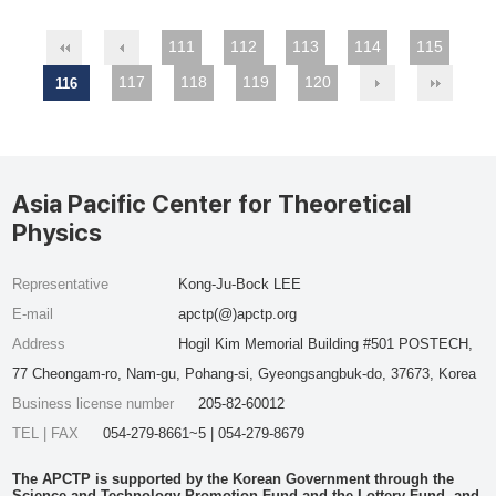
111
112
113
114
115
117
118
119
120
116
Asia Pacific Center for Theoretical
Physics
Representative
Kong-Ju-Bock LEE
E-mail
apctp(@)apctp.org
Address
Hogil Kim Memorial Building #501 POSTECH,
77 Cheongam-ro, Nam-gu, Pohang-si, Gyeongsangbuk-do, 37673, Korea
Business license number
205-82-60012
TEL | FAX
054-279-8661~5 | 054-279-8679
The APCTP is supported by the Korean Government through the
Science and Technology Promotion Fund and the Lottery Fund, and