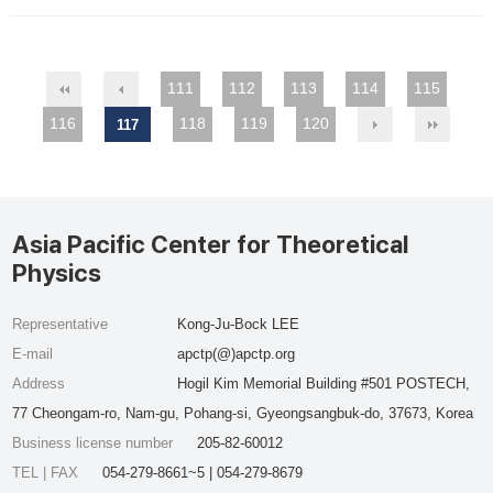
111
112
113
114
115
116
118
119
120
117
Asia Pacific Center for Theoretical
Physics
Representative
Kong-Ju-Bock LEE
E-mail
apctp(@)apctp.org
Address
Hogil Kim Memorial Building #501 POSTECH,
77 Cheongam-ro, Nam-gu, Pohang-si, Gyeongsangbuk-do, 37673, Korea
Business license number
205-82-60012
TEL | FAX
054-279-8661~5 | 054-279-8679