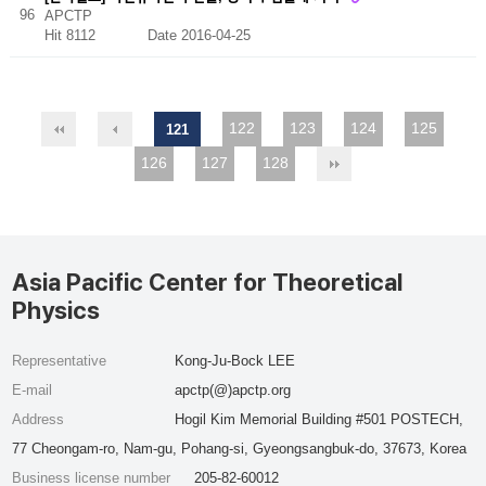
96
APCTP
Hit 8112
Date 2016-04-25
122
123
124
125
121
126
127
128
Asia Pacific Center for Theoretical
Physics
Representative
Kong-Ju-Bock LEE
E-mail
apctp(@)apctp.org
Address
Hogil Kim Memorial Building #501 POSTECH,
77 Cheongam-ro, Nam-gu, Pohang-si, Gyeongsangbuk-do, 37673, Korea
Business license number
205-82-60012