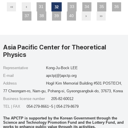
31
33
34
35
36
32
37
38
39
40
Asia Pacific Center for Theoretical
Physics
Representative
Kong-Ju-Bock LEE
E-mail
apctp(@)apctp.org
Address
Hogil Kim Memorial Building #501 POSTECH,
77 Cheongam-ro, Nam-gu, Pohang-si, Gyeongsangbuk-do, 37673, Korea
Business license number
205-82-60012
TEL | FAX
054-279-8661~5 | 054-279-8679
The APCTP is supported by the Korean Government through the
Science and Technology Promotion Fund and the Lottery Fund, and
works to enhance public value through its activities.