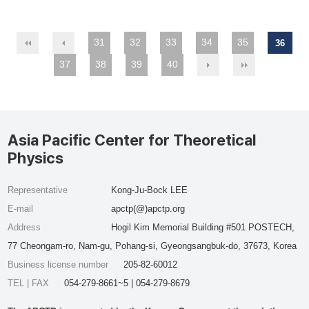
31
32
33
34
35
36
37
38
39
40
Asia Pacific Center for Theoretical
Physics
Representative
Kong-Ju-Bock LEE
E-mail
apctp(@)apctp.org
Address
Hogil Kim Memorial Building #501 POSTECH,
77 Cheongam-ro, Nam-gu, Pohang-si, Gyeongsangbuk-do, 37673, Korea
Business license number
205-82-60012
TEL | FAX
054-279-8661~5 | 054-279-8679