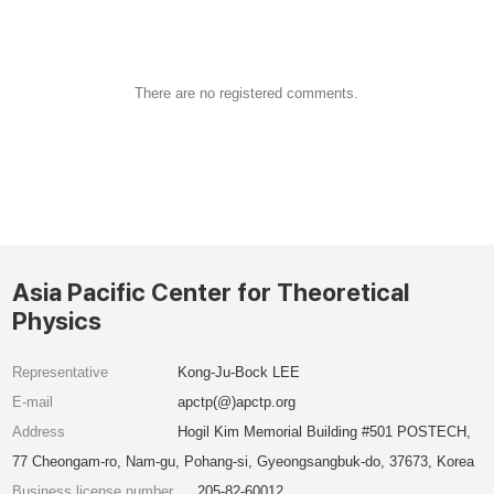
There are no registered comments.
Asia Pacific Center for Theoretical
Physics
Representative
Kong-Ju-Bock LEE
E-mail
apctp(@)apctp.org
Address
Hogil Kim Memorial Building #501 POSTECH,
77 Cheongam-ro, Nam-gu, Pohang-si, Gyeongsangbuk-do, 37673, Korea
Business license number
205-82-60012