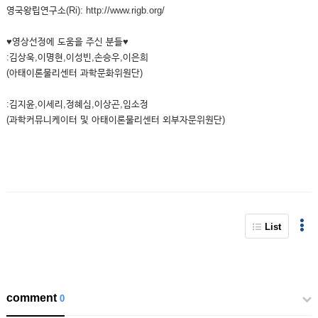
영국왕립연구소(Ri): http://www.rigb.org/
♥영상선정에 도움을 주신 분들♥
:김상욱,이명현,이성빈,손승우,이은희
(아태이론물리센터 과학문화위원단)
:김지윤,이세리,정혜심,이상곤,임소정
(과학커뮤니케이터 및 아태이론물리센터 외부자문위원단)
List
comment
0