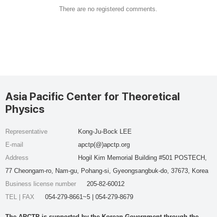
There are no registered comments.
Asia Pacific Center for Theoretical
Physics
Representative
Kong-Ju-Bock LEE
E-mail
apctp(@)apctp.org
Address
Hogil Kim Memorial Building #501 POSTECH,
77 Cheongam-ro, Nam-gu, Pohang-si, Gyeongsangbuk-do, 37673, Korea
Business license number
205-82-60012
TEL | FAX
054-279-8661~5 | 054-279-8679
The APCTP is supported by the Korean Government through the