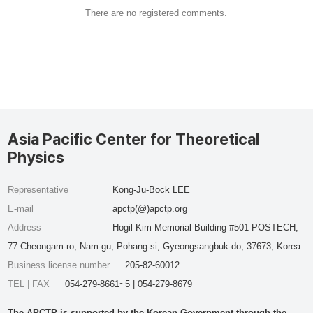
There are no registered comments.
Asia Pacific Center for Theoretical
Physics
Representative
Kong-Ju-Bock LEE
E-mail
apctp(@)apctp.org
Address
Hogil Kim Memorial Building #501 POSTECH,
77 Cheongam-ro, Nam-gu, Pohang-si, Gyeongsangbuk-do, 37673, Korea
Business license number
205-82-60012
TEL | FAX
054-279-8661~5 | 054-279-8679
The APCTP is supported by the Korean Government through the