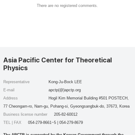
There are no registered comments.
Asia Pacific Center for Theoretical
Physics
Representative
Kong-Ju-Bock LEE
E-mail
apctp(@)apctp.org
Address
Hogil Kim Memorial Building #501 POSTECH,
77 Cheongam-ro, Nam-gu, Pohang-si, Gyeongsangbuk-do, 37673, Korea
Business license number
205-82-60012
TEL | FAX
054-279-8661~5 | 054-279-8679
The APCTP is supported by the Korean Government through the