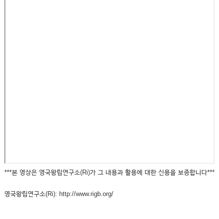
***본 영상은 영국왕립연구소(Ri)가 그 내용과 활용에 대한 신용을 보증합니다***
영국왕립연구소(Ri): http://www.rigb.org/