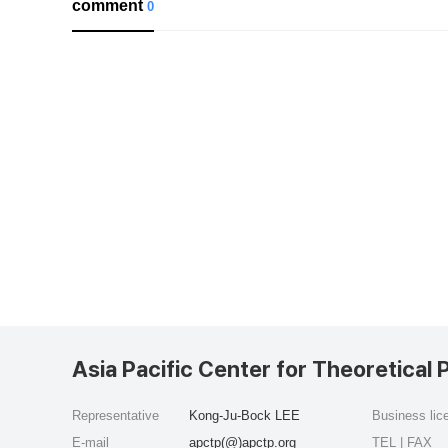
comment
0
Asia Pacific Center for Theoretical 
Representative
Kong-Ju-Bock LEE
Business li
E-mail
apctp(@)apctp.org
TEL | FAX