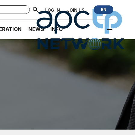
·
·
EN
LOG IN
JOIN US
ERATION
NEWS
INFO