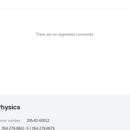
There are no registered comments.
Physics
cense number
205-82-60012
054-279-8661~5 | 054-279-8679