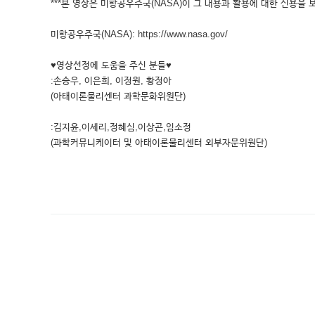
***본 영상은 미항공우주국(NASA)이 그 내용과 활용에 대한 신용을 
미항공우주국(NASA): https://www.nasa.gov/
♥영상선정에 도움을 주신 분들♥
:손승우, 이은희, 이정원, 황정아
(아태이론물리센터 과학문화위원단)
:김지윤,이세리,정혜심,이상곤,임소정
(과학커뮤니케이터 및 아태이론물리센터 외부자문위원단)