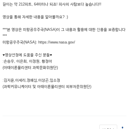
길이는 약 212피트, 64미터나 되죠! 피사의 사탑보다 높습니다!!
영상을 통해 자세한 내용을 알아볼까요? :)
***본 영상은 미항공우주국(NASA)이 그 내용과 활용에 대한 신용을 보증합니다
***
미항공우주국(NASA): https://www.nasa.gov/
♥영상선정에 도움을 주신 분들♥
:손승우, 이은희, 이정원, 황정아
(아태이론물리센터 과학문화위원단)
:김지윤,이세리,정혜심,이상곤,임소정
(과학커뮤니케이터 및 아태이론물리센터 외부자문위원단)