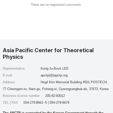
There are no registered comments.
Asia Pacific Center for Theoretical
Physics
Representative
Kong-Ju-Bock LEE
E-mail
apctp(@)apctp.org
Address
Hogil Kim Memorial Building #501 POSTECH,
77 Cheongam-ro, Nam-gu, Pohang-si, Gyeongsangbuk-do, 37673, Korea
Business license number
205-82-60012
TEL | FAX
054-279-8661~5 | 054-279-8679
The APCTP is supported by the Korean Government through the