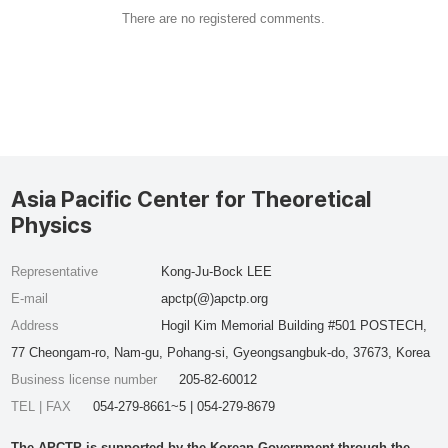
There are no registered comments.
Asia Pacific Center for Theoretical
Physics
Representative
Kong-Ju-Bock LEE
E-mail
apctp(@)apctp.org
Address
Hogil Kim Memorial Building #501 POSTECH,
77 Cheongam-ro, Nam-gu, Pohang-si, Gyeongsangbuk-do, 37673, Korea
Business license number
205-82-60012
TEL | FAX
054-279-8661~5 | 054-279-8679
The APCTP is supported by the Korean Government through the