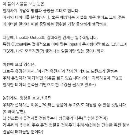
이 들이 사물을 보는 눈은,
철저하게 귀납적 방법과 증명을 토대로 합니다.
과거의 데이터를 분석하거나, 혹은 예상되는 가설을 세운 후에도 그에 맞는
데이터를 얻어내 이를 증명하는 행위를 가장 중요하게 생각하죠.
때문에, Input과 Output의 절대적인 관계는 필수적입니다.
특정 Output에는 절대적으로 이에 맞는 Input이 존재해야만 하죠. 그냥 그저
그렇게, 나도 모르지만(?) 생겨나는 일들이란 없는 것이니까요.
이번에 보실 영상은,
그토록 유명한 저서, '이기적 유전자'의 작가인 리차드 도킨스가 말하는
우리 유전자가 '이기적'인 이유를 담고 있습니다. (여느 과학자들이 그렇듯
철저한 데이터 분석을 기반으로 한 주장을 펼치고 있죠~)
놀랍게도, 영상을 보고난 후면
우리가 존재하는 이유는?이라는 물음에 두 가지로 대답할 수 있을 것입니다
(이과적 답변).
1) 선조들이 유전자를 전해주는데 성공했기 때문(우수한 유전자)
2) 우리의 후손에 우수 유전 형질을 전해주기 위해서(신체는 단순한 유전 정보
전달의 매개물일 뿐이다)