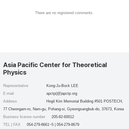
There are no registered comments.
Asia Pacific Center for Theoretical
Physics
Representative
Kong-Ju-Bock LEE
E-mail
apctp(@)apctp.org
Address
Hogil Kim Memorial Building #501 POSTECH,
77 Cheongam-ro, Nam-gu, Pohang-si, Gyeongsangbuk-do, 37673, Korea
Business license number
205-82-60012
TEL | FAX
054-279-8661~5 | 054-279-8679