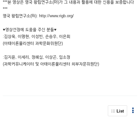
***본 영상은 영국 왕립연구소(RI)가 그 내용과 활용에 대한 신용을 보증합니다
***
영국 왕립연구소(Ri): http://www.rigb.org/
♥영상선정에 도움을 주신 분들♥
:김상욱, 이명현, 이성빈, 손승우, 이은희
(아태이론물리센터 과학문화위원단)
:김지윤, 이세리, 정혜심, 이상곤, 임소정
(과학커뮤니케이터 및 아태이론물리센터 외부자문위원단)
List