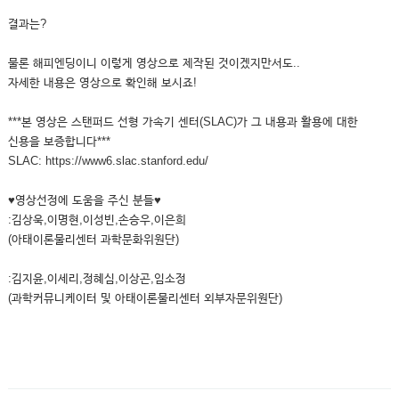
결과는?
물론 해피엔딩이니 이렇게 영상으로 제작된 것이겠지만서도..
자세한 내용은 영상으로 확인해 보시죠!
***본 영상은 스탠퍼드 선형 가속기 센터(SLAC)가 그 내용과 활용에 대한
신용을 보증합니다***
SLAC: https://www6.slac.stanford.edu/
♥영상선정에 도움을 주신 분들♥
:김상욱,이명현,이성빈,손승우,이은희
(아태이론물리센터 과학문화위원단)
:김지윤,이세리,정혜심,이상곤,임소정
(과학커뮤니케이터 및 아태이론물리센터 외부자문위원단)