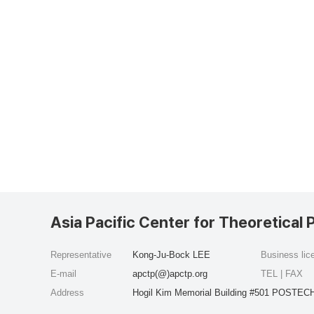
Asia Pacific Center for Theoretical 
Representative
Kong-Ju-Bock LEE
Business li
E-mail
apctp(@)apctp.org
TEL | FAX
Address
Hogil Kim Memorial Building #501 POSTECH