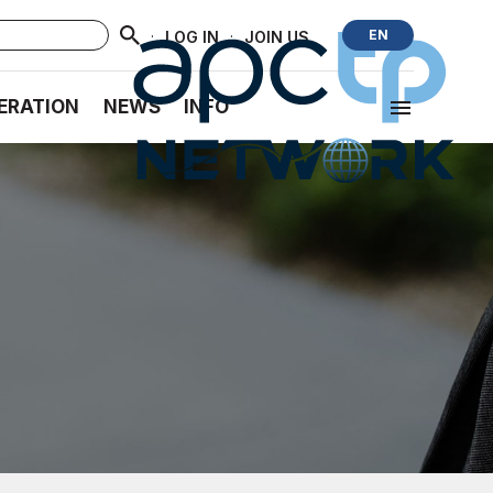
·
·
EN
LOG IN
JOIN US
ERATION
NEWS
INFO