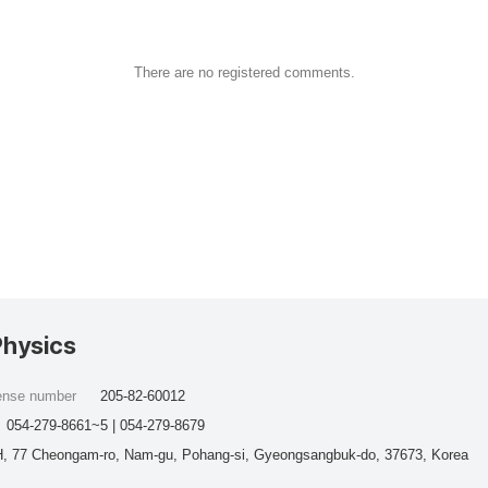
There are no registered comments.
Physics
cense number
205-82-60012
054-279-8661~5 | 054-279-8679
, 77 Cheongam-ro, Nam-gu, Pohang-si, Gyeongsangbuk-do, 37673, Korea