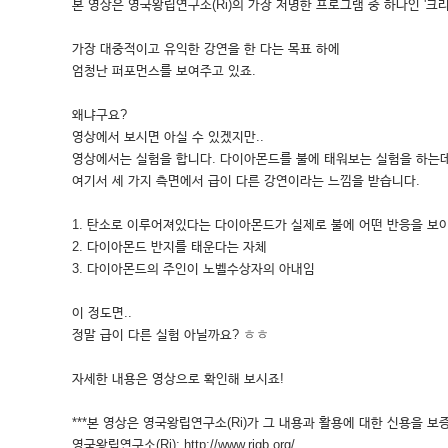
본 영상은 영국왕립연구소(Ri)의 가장 저명한 프로그램 중 하나인 '크
가장 대중적이고 유익한 강연을 한 다는 목표 하에
엄청난 퍼포먼스를 보여주고 있죠.
왜냐구요?
영상에서 보시면 아실 수 있겠지만..
영상에서는 실험을 합니다. 다이아몬드를 불에 태워보는 실험을 하는데
여기서 세 가지 측면에서 급이 다른 강연이라는 느낌을 받습니다.
1. 탄소로 이루어져있다는 다이아몬드가 실제로 불에 어떤 반응을 보
2. 다이아몬드 반지를 태운다는 자체
3. 다이아몬드의 주인이 노벨수상자의 아내임
이 정도면..
정말 급이 다른 실험 아닐까요? ㅎㅎ
자세한 내용은 영상으로 확인해 보시죠!
***본 영상은 영국왕립연구소(Ri)가 그 내용과 활용에 대한 신용을 보증
영국왕립연구소(Ri): http://www.rigb.org/