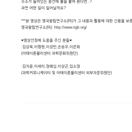
수소가 들어있는 풍선에 불을 붙여 본다면..?
과연 어떤 일이 일어날까요?
***본 영상은 영국왕립연구소(Ri)가 그 내용과 활용에 대한 신용을 보증
영국왕립연구소(Ri): http://www.rigb.org/
♥영상선정에 도움을 주신 분들♥
:김상욱,이명현,이성빈,손승우,이은희
(아태이론물리센터 과학문화위원단)
:김지윤,이세리,정혜심,이상곤,임소정
(과학커뮤니케이터 및 아태이론물리센터 외부자문위원단)