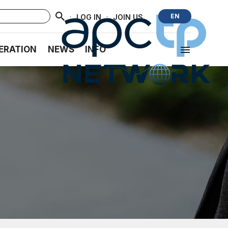
·
·
EN
LOG IN
JOIN US
ERATION
NEWS
INFO