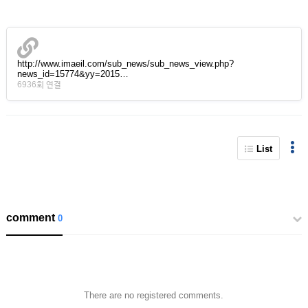
http://www.imaeil.com/sub_news/sub_news_view.php?
news_id=15774&yy=2015…
6936회 연결
List
comment
0
There are no registered comments.