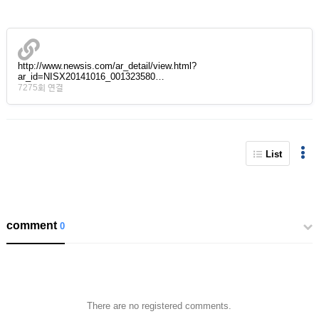
http://www.newsis.com/ar_detail/view.html?
ar_id=NISX20141016_001323580…
7275회 연결
List
comment
0
There are no registered comments.