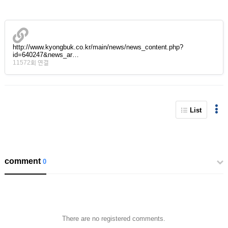
http://www.kyongbuk.co.kr/main/news/news_content.php?
id=640247&news_ar…
11572회 연결
List
comment
0
There are no registered comments.