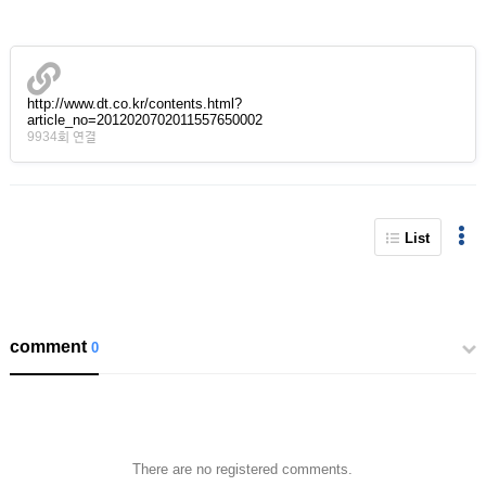
http://www.dt.co.kr/contents.html?
article_no=2012020702011557650002
9934회 연결
List
comment
0
There are no registered comments.