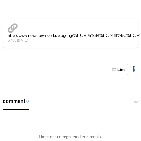
http://www.newstown.co.kr/blog/tag/%EC%95%84%EC%8B%9C%E
6788회 연결
List
comment
0
There are no registered comments.