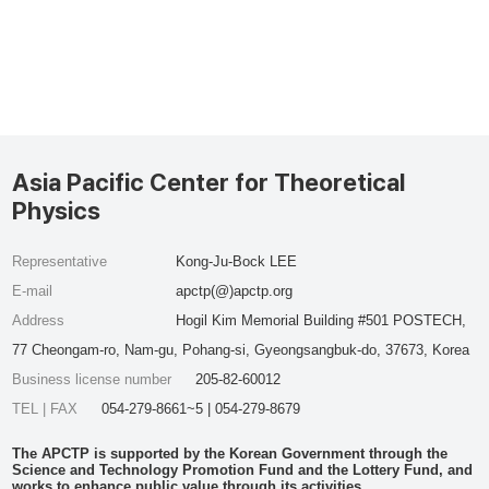
Asia Pacific Center for Theoretical
Physics
Representative
Kong-Ju-Bock LEE
E-mail
apctp(@)apctp.org
Address
Hogil Kim Memorial Building #501 POSTECH,
77 Cheongam-ro, Nam-gu, Pohang-si, Gyeongsangbuk-do, 37673, Korea
Business license number
205-82-60012
TEL | FAX
054-279-8661~5 | 054-279-8679
The APCTP is supported by the Korean Government through the
Science and Technology Promotion Fund and the Lottery Fund, and
works to enhance public value through its activities.