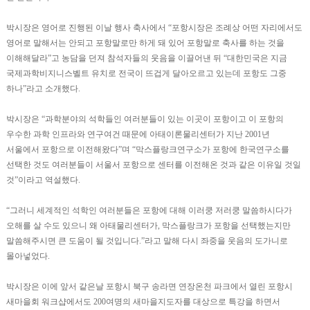
박시장은 영어로 진행된 이날 행사 축사에서 “포항시장은 조례상 어떤 자리에서도
영어로 말해서는 안되고 포항말로만 하게 돼 있어 포항말로 축사를 하는 것을
이해해달라”고 농담을 던져 참석자들의 웃음을 이끌어낸 뒤 “대한민국은 지금
국제과학비지니스벨트 유치로 전국이 뜨겁게 달아오르고 있는데 포항도 그중
하나”라고 소개했다.
박시장은 “과학분야의 석학들인 여러분들이 있는 이곳이 포항이고 이 포항의
우수한 과학 인프라와 연구여건 때문에 아태이론물리센터가 지난 2001년
서울에서 포항으로 이전해왔다”며 “막스플랑크연구소가 포항에 한국연구소를
선택한 것도 여러분들이 서울서 포항으로 센터를 이전해온 것과 같은 이유일 것일
것”이라고 역설했다.
“그러니 세계적인 석학인 여러분들은 포항에 대해 이러쿵 저러쿵 말씀하시다가
오해를 살 수도 있으니 왜 아태물리센터가, 막스플랑크가 포항을 선택했는지만
말씀해주시면 큰 도움이 될 것입니다.”라고 말해 다시 좌중을 웃음의 도가니로
몰아넣었다.
박시장은 이에 앞서 같은날 포항시 북구 송라면 연장온천 파크에서 열린 포항시
새마을회 워크샵에서도 200여명의 새마을지도자를 대상으로 특강을 하면서