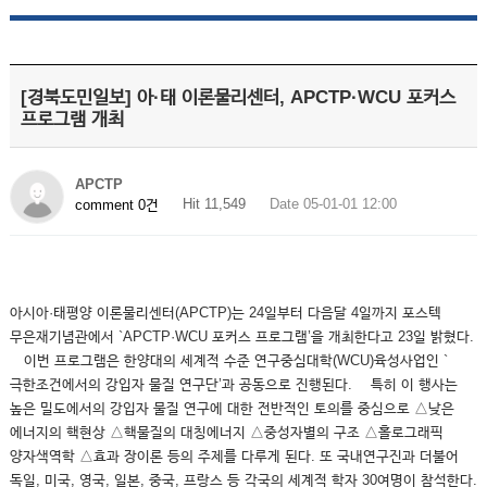
[경북도민일보] 아·태 이론물리센터, APCTP·WCU 포커스
프로그램 개최
APCTP
Hit 11,549
Date 05-01-01 12:00
comment 0건
아시아·태평양 이론물리센터(APCTP)는 24일부터 다음달 4일까지 포스텍
무은재기념관에서 `APCTP·WCU 포커스 프로그램’을 개최한다고 23일 밝혔다.
이번 프로그램은 한양대의 세계적 수준 연구중심대학(WCU)육성사업인 `
극한조건에서의 강입자 물질 연구단’과 공동으로 진행된다. 특히 이 행사는
높은 밀도에서의 강입자 물질 연구에 대한 전반적인 토의를 중심으로 △낮은
에너지의 핵현상 △핵물질의 대칭에너지 △중성자별의 구조 △홀로그래픽
양자색역학 △효과 장이론 등의 주제를 다루게 된다. 또 국내연구진과 더불어
독일, 미국, 영국, 일본, 중국, 프랑스 등 각국의 세계적 학자 30여명이 참석한다.