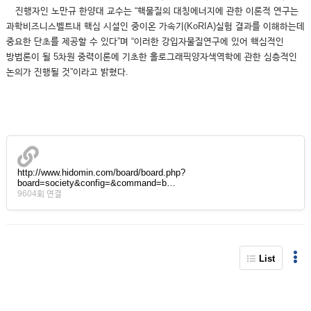
진행자인 노만규 한양대 교수는 “핵물질의 대칭에너지에 관한 이론적 연구는
과학비즈니스벨트내 핵심 시설인 중이온 가속기(KoRIA)실험 결과를 이해하는데
중요한 단초를 제공할 수 있다”며 “이러한 강입자물질연구에 있어 핵심적인
방법론이 될 5차원 중력이론에 기초한 홀로그래픽양자색역학에 관한 심층적인
논의가 진행될 것”이라고 밝혔다.
http://www.hidomin.com/board/board.php?
board=society&config=&command=b…
9604회 연결
List