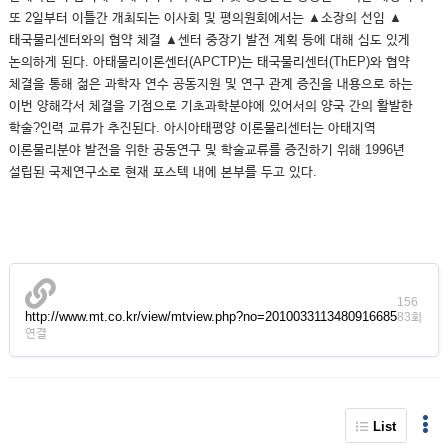
또 2일부터 이틀간 개최되는 이사회 및 평의원회에서는 ▲소장의 선임 ▲
태국물리센터와의 협약 체결 ▲센터 중장기 발전 계획 등에 대해 심도 있게
논의하게 된다. 아태물리이론센터(APCTP)는 태국물리센터(ThEP)와 협약
체결을 통해 젊은 과학자 연수 공동지원 및 연구 관계 증진을 내용으로 하는
이번 양해각서 체결을 기점으로 기초과학분야에 있어서의 양국 간의 활발한
학술?인력 교류가 추진된다. 아시아태평양 이론물리센터는 아태지역
이론물리분야 발전을 위한 공동연구 및 학술교류를 증진하기 위해 1996년
설립된 국제연구소로 현재 포스텍 내에 본부를 두고 있다.
156
http://www.mt.co.kr/view/mtview.php?no=2010033113480916685
83회
연결
List