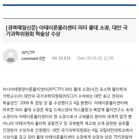
[경북매일신문] 아태이론물리센터 피터 풀데 소장, 대만 국
가과학위원회 학술상 수상
APCTP
Hit 10,614
Date 05-01-01 12:00
comment 0건
아시아태평양이론물리센터(APCTP) 피터 풀데 소장(사진·포스텍 물리학과
석학교수)이 대만의 국가과학위원회(NSC)가 수여하는 대만 최고 권위의
학술상인 `2009 투 청밍 상`을 수상했다고 4일 밝혔다. 아태이론물리센터에
따르면 피터 풀데 소장은 독일 드레스덴의 막스플랑크-복잡계 물리연구소 초대
소장이자 아태이론물리센터의 현 소장으로서 고체물리 분야의 세계적 업적 뿐
아니라 아태지역의 물리학 공동연구 및 국제협력 제고에 크게 공헌한 공로를
인정받아 수상자로 선정됐다. 대만 국가과학위원회는 4일 국립대만대학교에서
시상식을 갖고 피터 풀데 아태이론물리센터 소장에게 상장과 상금 7만5천달러