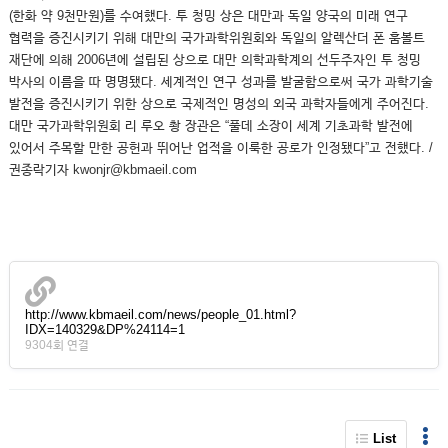
(한화 약 9천만원)를 수여했다. 투 청밍 상은 대만과 독일 양국의 미래 연구
협력을 증진시키기 위해 대만의 국가과학위원회와 독일의 알렉산더 폰 훔볼트
재단에 의해 2006년에 설립된 상으로 대만 의학과학계의 선두주자인 투 청밍
박사의 이름을 따 명명됐다. 세계적인 연구 성과를 발굴함으로써 국가 과학기술
발전을 증진시키기 위한 상으로 국제적인 명성의 외국 과학자들에게 주어진다.
대만 국가과학위원회 리 루오 촹 장관은 “풀데 소장이 세계 기초과학 발전에
있어서 주목할 만한 공헌과 뛰어난 업적을 이룩한 공로가 인정됐다”고 전했다. /
권종락기자 kwonjr@kbmaeil.com
http://www.kbmaeil.com/news/people_01.html?
IDX=140329&DP%24114=1
9304회 연결
List