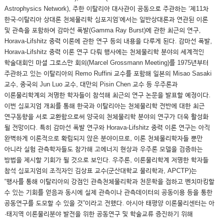
Astrophysics Network), 주한 이탈리아 대사관이 공동으로 주관하는 ‘제11차
한국-이탈리아 상대론 천체물리학 심포지엄’에서는 일반상대론과 연관된 이론
및 관측을 포함하여 감마선 폭발(Gamma Ray Burst)에 관한 최근의 연구,
Horava-Lifshitz 중력 이론에 관한 연구 등의 내용을 다루게 된다. 감마선 폭발,
Horava-Lifshitz 중력 이론 연구 다뤄 행사에는 천체물리학 분야의 세계적인
학술대회인 마셜 그로스만 회의(Marcel Grossmann Meeting)를 1975년부터
주관하고 있는 이탈리아의 Remo Ruffini 교수를 포함해 일본의 Misao Sasaki
교수, 중국의 Jun Luo 교수, 대만의 Pisin Chen 교수 등 우주론과
이론물리학계의 저명한 학자들이 참석해 최근의 연구 논문을 발표할 예정이다.
이번 심포지엄 개최를 통해 한국과 이탈리아는 천체물리학 전반에 대한 최근
연구동향을 서로 교환함으로써 양국의 천체물리학 분야의 연구가 더욱 활성화
될 전망이다. 특히 감마선 폭발 연구와 Horava-Lifshitz 중력 이론 연구는 아직
완벽하게 이론적으로 확립되지 않은 분야이므로, 이론 천체물리학자들 뿐만
아니라 실험 관측학자들도 참가해 고에너지 현상과 우주론 모델을 검증하는
방법을 제시할 기회가 될 것으로 보인다. 우주론, 이론물리학계 저명한 학자들
참석 심포지엄의 조직자인 김상표 교수(군산대학교 물리학과, APCTP)는
“행사를 통해 이탈리아의 강점인 관측천체물리학과 천문학을 접하고 벤치마킹할
수 있는 기회를 얻음과 동시에 실제 관측이나 관측데이터의 공동이용 등을 통한
공동연구를 도모할 수 있을 것”이라고 전했다. 아시아 태평양 이론물리센터는 아
·태지역 이론물리분야 발전을 위한 공동연구 및 학술교류 증진하기 위해