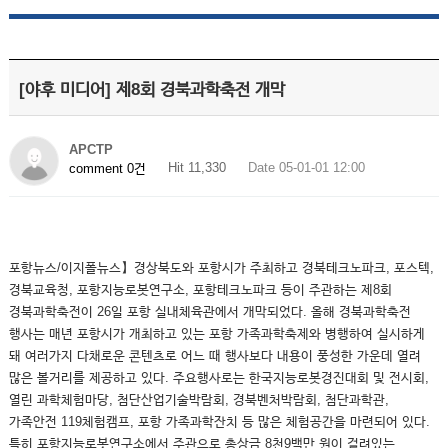
[야후 미디어] 제8회 경북과학축전 개막
APCTP
Hit 11,330
Date 05-01-01 12:00
comment 0건
포항뉴스/이지폴뉴스】경상북도와 포항시가 주최하고 경북테크노파크, 포스텍,
경북교육청, 포항지능로봇연구소, 포항테크노파크 등이 주관하는 제8회
경북과학축전이 26일 포항 실내체육관에서 개막되었다. 올해 경북과학축전
행사는 매년 포항시가 개최하고 있는 포항 가족과학축제와 병행하여 실시하게
돼 여러가지 다채로운 콘텐츠로 어느 때 행사보다 내용이 풍성한 가운데 열려
많은 볼거리를 제공하고 있다. 주요행사로는 한국지능로봇경진대회 및 전시회,
열린 과학체험마당, 첨단산업기술박람회, 경북벤처박람회, 첨단과학관,
가족안전 119체험캠프, 포항 가족과학잔치 등 많은 체험공간을 마련되어 있다.
특히 포항지능로봇연구소에서 주관으로 총상금 8천9백만 원이 걸려있는