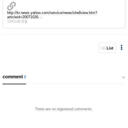
http://kr.news.yahoo.com/service/news/shellview.htm?
articleid=20071026…
13631회 연결
List
comment
0
There are no registered comments.