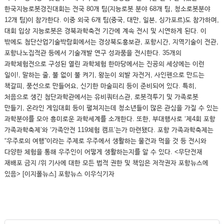
한국지능로봇경진대회는 전국 80개 팀(지능로봇 분야 68개 팀, 청소로봇분야
12개 팀)이 참가한다. 이중 외국 6개 팀(중국, 대만, 일본, 싱가포르)도 참가하며,
대회 입상 지능로봇은 경북과학축전 기간에 계속 전시 및 시연하게 된다. 이
밖에도 첨단산업기술박람회에서는 경상북도홍보관, 포항시간, 지역기술이 전관,
포항나노집적관 등에서 기술개발 연구 성과품을 전시한다. 35개의
과학체험전으로 구성된 열린 과학체험 한마당에서는 진공의 세상에는 이런
일이!, 말하는 줄, 불 없이 불 켜기, 왕눈이 외발 자전거, 사인펜으로 만드는
책갈피, 풍선으로 만들어요, 신기한 마술피리 등이 준비되어 있다. 특히,
처음으로 생긴 첨단과학관에서는 유비쿼터스관, 로봇격투기 및 가족로봇
만들기, 온라인 게임대회 등이 펼쳐지는데 청소년들이 많은 관심을 가질 수 있는
과학분야를 모아 흥미로운 과학세계를 소개한다. 또한, 부대행사로 ‘제4회 포항
가족과학축제’와 ‘가족안전 119체험 캠프’는가 마련됐다. 포항 가족과학축제는
“우주로의 여행”이라는 주제로 우주에서 생활하는 물건과 먹을 것 등 전시와
다양한 체험을 통해 우주인이 어떻게 생활하는지를 알 수 있다. <무단전재
재배포 금지 /위 기사에 대한 모든 법적 권한 및 책임은 저작권자 포항뉴스에
있음> [이지폴뉴스] 포항뉴스 이우식기자