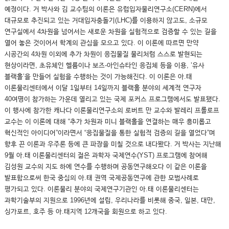
예정이다. 거 박사와 김 교수팀의 이론은 유럽입자물리연구소(CERN)에서
대규모로 추진되고 있는 거대입자충돌기(LHC)를 이용하지 않고도, 소규모
연구실에서 4차원을 넘어서는 새로운 차원을 실험적으로 검증할 수 있는 길을
열어 놓은 것이어서 학계의 관심을 모으고 있다. 이 이론에 따르면 만약
시공간의 4차원 이외에 추가 차원이 응집물질 물리처럼 스스로 발현되는
현상이라면, 초유체인 헬륨이나 보즈-아인슈타인 응집체 등을 이용, ’유사
블랙홀’을 만들어 실험을 수행하는 것이 가능해진다. 이 이론은 아.태
이론물리센터에서 이달 1일부터 14일까지 블랙홀 분야의 세계적 연구자
40여명이 참가하는 가운데 열리고 있는 국제 포커스 프로그램에서도 발표됐다.
이 행사에 참가한 캐나다 이론물리연구소의 로버트 만 교수와 발레리 프롤로프
교수는 이 이론에 대해 “추가 차원과 미니 블랙홀을 연결하는 매우 흥미롭고
혁신적인 아이디어”이라면서 “응집물질을 통한 실험적 검증의 길을 열었다”며
향후 끈 이론과 우주론 등에 큰 파장을 미칠 것으로 내다봤다. 거 박사는 지난해
9월 아.태 이론물리센터의 젊은 과학자 국제연수(YST) 프로그램에 참여해
김성원 교수의 지도 하에 연수를 수행하며 공동연구해오다 이 같은 이론을
발표함으로써 한국 중심의 아.태 권역 국제공동연구에 관한 모범사례로
평가되고 있다. 이론물리 분야의 국제연구기관인 아.태 이론물리센터는
과학기술부의 지원으로 1996년에 설립, 우리나라를 비롯해 중국, 일본, 대만,
싱가포르, 호주 등 아.태지역 12개국을 회원으로 하고 있다.