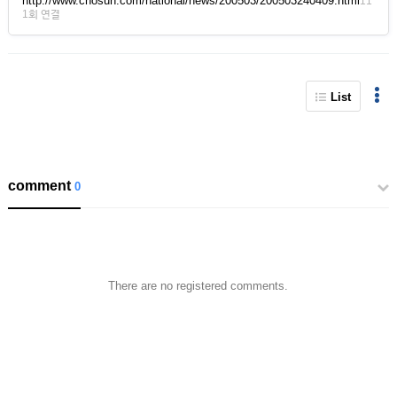
http://www.chosun.com/national/news/200503/200503240409.html
11
1회 연결
List
comment
0
There are no registered comments.