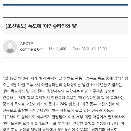
[조선일보] 독도에 '아인슈타인의 빛'
APCTP
Hit 11,466
Date 05-01-01 12:00
comment 0건
4월 19일 밤 8시, 세계 빛의 축제의 날 한반도 관통…경북도,독도 중계 공식신청
오는 4월 19일 오후 8시 아인슈타인의 상대성이론 발견 100주년을 기념하는
빛이 독도에서 빛나게 된다. 경상북도와 포항시는 이날 지구촌을 빛으로
연결하는 ‘세계 빛의 축제’에서 한반도에 도달한 ‘아인슈타인의 빛’이 통과하는
경로에 독도를 포함시키기로 했다고 24일 밝혔다. 미국 동부 프린스턴에서
전등불로 출발한 아인슈타인의 빛은 사람들이 들고 있는 전등과 자동차
헤드라이트 릴레이로 서부까지 전달된다. 이후 서부 해안 마을에서 웹카메라에
빛이 도달한 모습이 올라오면 바로 부산에서 전광판 불빛을 점등하게 된다. 이
빛은 포항 호미곶 해맞이 공원에서 무선통신에 이용되는 전자기파 신호로