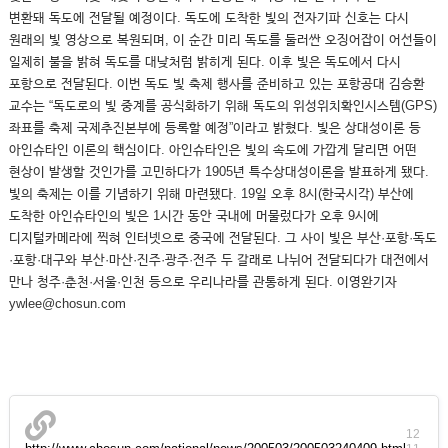
변환돼 독도에 전달될 예정이다. 독도에 도착한 빛의 전자기파 신호는 다시
원래의 빛 영상으로 복원되며, 이 순간 미리 독도를 둘러싼 오징어잡이 어선들이
일제히 불을 밝혀 독도를 대낮처럼 밝히게 된다. 이후 빛은 독도에서 다시
포항으로 전달된다. 이번 독도 빛 축제 행사를 준비하고 있는 포항공대 김승환
교수는 “독도로의 빛 중계를 공식화하기 위해 독도의 위성위치확인시스템(GPS)
좌표를 축제 국제추진본부에 등록할 예정”이라고 밝혔다. 빛은 상대성이론 등
아인슈타인 이론의 핵심이다. 아인슈타인은 빛의 속도에 가깝게 달리면 어떤
현상이 발생할 것인가를 고민하다가 1905년 특수상대성이론을 발표하게 됐다.
빛의 축제는 이를 기념하기 위해 마련됐다. 19일 오후 8시(한국시각) 부산에
도착한 아인슈타인의 빛은 1시간 동안 국내에 머물렀다가 오후 9시에
디지털카메라에 찍혀 인터넷으로 중국에 전달된다. 그 사이 빛은 부산·포항·독도
·포항·대구와 부산·마산·진주·광주·전주 두 갈래로 나뉘어 전달되다가 대전에서
만나 청주·춘천·서울·인천 등으로 우리나라를 관통하게 된다. 이영완기자
ywlee@chosun.com
12