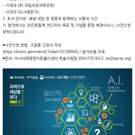
– 이정모 (前 국립과천과학관장)
– 이권우 (도서평론가)
2. 토크 콘서트: 패널 대담 및 청중과 함께하는 소통의 시간
※ 참석하시는 모든분들께 샌드위치 제공 및 기념품 증정 예정이오니, 사전신청
부탁드립니다.
◾사전신청 방법: 구글폼 신청서 작성
(https://forms.gle/mukmE7e4pm7GYjMWA) / 참가비용 무료
◾문의: 아시아태평양이론물리센터 학술지원팀 (054-279-3613, as@apctp.org)