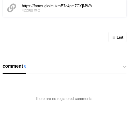
https://forms.gle/mukmE7e4pm7GYjMWA
4228회 연결
List
comment
0
There are no registered comments.