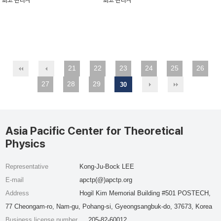
최고 관리자
최고 관리자
21
22
23
24
25
26
27
28
29
30
Asia Pacific Center for Theoretical
Physics
Representative
Kong-Ju-Bock LEE
E-mail
apctp(@)apctp.org
Address
Hogil Kim Memorial Building #501 POSTECH,
77 Cheongam-ro, Nam-gu, Pohang-si, Gyeongsangbuk-do, 37673, Korea
Business license number
205-82-60012