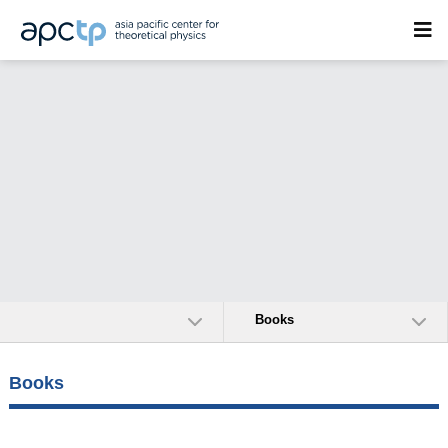
Books
Books